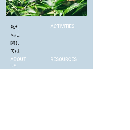
ACTIVITIES
私た
ちに
関し
ては
ABOUT
RESOURCES
US
STATEMENT
VIDEOS
SIGNATURES
GET INVOLVED
私たちに関しては
©2020by The
AlternativesProject。
Wix.comで
誇らしげに作成