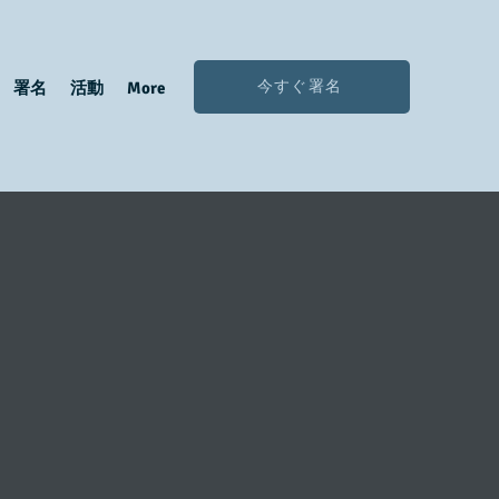
今すぐ署名
署名
活動
More